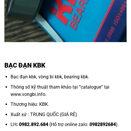
BẠC ĐẠN KBK
Bạc đạn kbk,
vòng bi kbk
,
bearing kbk.
Thông số kỹ thuật tham khảo tại “
catalogue
” tại
www.vongbi.info
.
Thương hiệu: KBK.
Xuất xứ : TRUNG QUỐC (GIÁ RẺ)
LH
: 0982.892.684
(Hỗ trợ online zalo:
0982892684
).