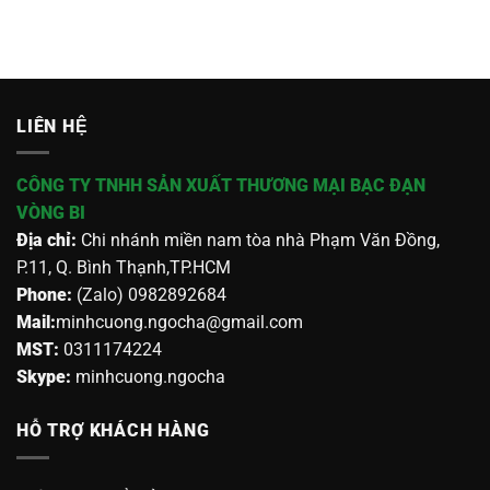
LIÊN HỆ
CÔNG TY TNHH SẢN XUẤT THƯƠNG MẠI BẠC ĐẠN
VÒNG BI
Địa chỉ:
Chi nhánh miền nam tòa nhà Phạm Văn Đồng,
P.11, Q. Bình Thạnh,TP.HCM
Phone:
(Zalo) 0982892684
Mail:
minhcuong.ngocha@gmail.com
MST:
0311174224
Skype:
minhcuong.ngocha
HỖ TRỢ KHÁCH HÀNG