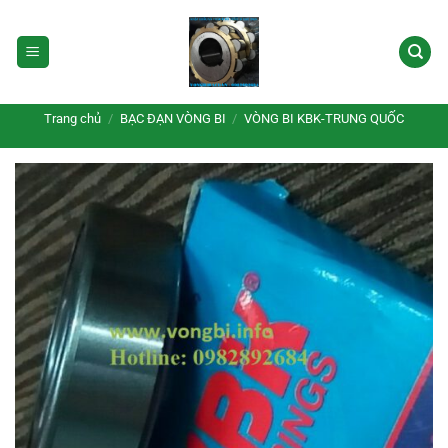
Bỏ
qua
nội
dung
Trang chủ
/
BẠC ĐẠN VÒNG BI
/
VÒNG BI KBK-TRUNG QUỐC