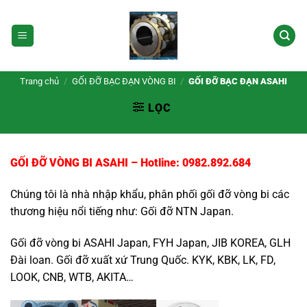
Bỏ
qua
nội
dung
Trang chủ
/
GỐI ĐỠ BẠC ĐẠN VÒNG BI
/
GỐI ĐỠ BẠC ĐẠN ASAHI
LỌC
GỐI ĐỠ VÒNG BI ASAHI
– Hotline: 0982.892.684
Chúng tôi là nhà nhập khẩu, phân phối gối đỡ vòng bi các
thương hiệu nổi tiếng như: Gối đỡ NTN Japan.
Gối đỡ vòng bi ASAHI Japan, FYH Japan, JIB KOREA, GLH
Đài loan. Gối đỡ xuất xứ Trung Quốc. KYK, KBK, LK, FD,
LOOK, CNB, WTB, AKITA…