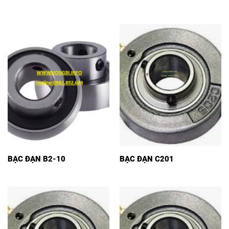
BẠC ĐẠN B2-10
BẠC ĐẠN C201