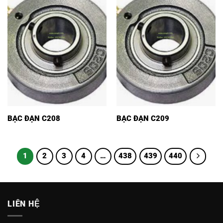
BẠC ĐẠN C208
BẠC ĐẠN C209
1
2
3
4
…
438
439
440
LIÊN HỆ