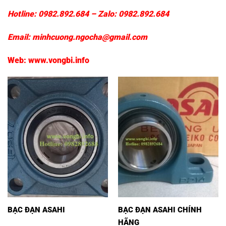
Hotline:
0982.892.684
– Zalo: 0982.892.684
Email:
minhcuong.ngocha@gmail.com
Web:
www.vongbi.info
BẠC ĐẠN ASAHI
BẠC ĐẠN ASAHI CHÍNH
HÃNG