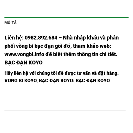
MÔ TẢ
Liên hệ: 0982.892.684 – Nhà nhập khẩu và phân
phối vòng bi bạc đạn gối đỡ, tham khảo web:
www.vongbi.info
để biết thêm thông tin chi tiết.
BẠC ĐẠN KOYO
Hãy liên hệ với chúng tôi để được tư vấn và đặt hàng.
VÒNG BI KOYO, BẠC ĐẠN KOYO:
BẠC ĐẠN KOYO
VÒNG BI
VÒNG BI
VÒNG BI 6213
VÒNG BI
6213 RS
62132RS
KOYO,
6213RS KOYO,
KOYO,
KOYO,
VÒNG BI
VÒNG BI
VÒNG BI 6214
VÒNG BI
6214 RS
62142RS
KOYO,
6214RS KOYO,
KOYO,
KOYO,