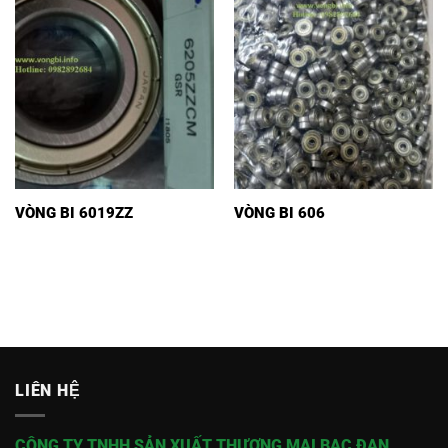
VÒNG BI 6019ZZ
VÒNG BI 606
LIÊN HỆ
CÔNG TY TNHH SẢN XUẤT THƯƠNG MẠI BẠC ĐẠN