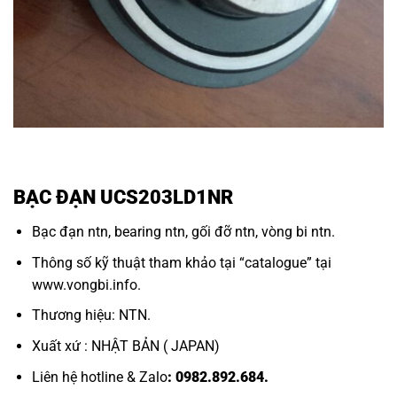
BẠC ĐẠN UCS203LD1NR
Bạc đạn ntn
,
bearing ntn
,
gối đỡ ntn,
vòng bi ntn.
Thông số kỹ thuật tham khảo tại “
catalogue
” tại
www.vongbi.info
.
Thương hiệu: NTN.
Xuất xứ : NHẬT BẢN ( JAPAN)
Liên hệ hotline & Zalo
: 0982.892.684.