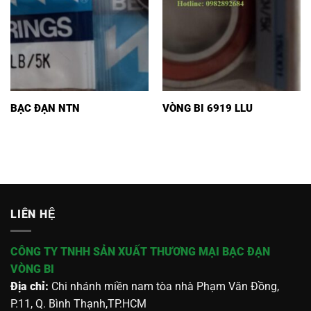
BẠC ĐẠN NTN
VÒNG BI 6919 LLU
LIÊN HỆ
CÔNG TY TNHH SẢN XUẤT THƯƠNG MẠI BẠC ĐẠN
VÒNG BI
Địa chỉ:
Chi nhánh miền nam tòa nhà Phạm Văn Đồng,
P.11, Q. Bình Thạnh,TP.HCM