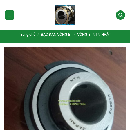
Bỏ
qua
nội
dung
Trang chủ
/
BẠC ĐẠN VÒNG BI
/
VÒNG BI NTN-NHẬT