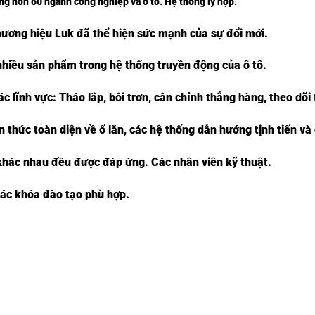
 hơn 60 ngành công nghiệp và ô tô. Hệ thống ly hợp.
hương hiệu Luk đã thể hiện sức mạnh của sự đổi mới.
nhiều sản phẩm trong hệ thống truyền động của ô tô.
lĩnh vực: Tháo lắp, bôi trơn, cân chỉnh thẳng hàng, theo dõi t
thức toàn diện về ổ lăn, các hệ thống dẫn hướng tịnh tiến và c
khác nhau đều được đáp ứng. Các nhân viên kỹ thuật.
các khóa đào tạo phù hợp.