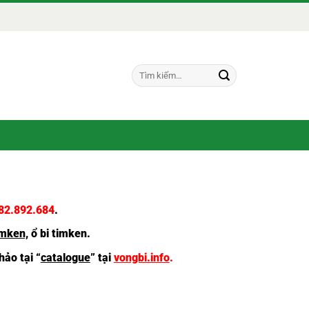
Tìm
kiếm:
82.892.684
.
imken,
ổ bi timken
.
ảo tại “
catalogue
” tại
vongbi.info
.