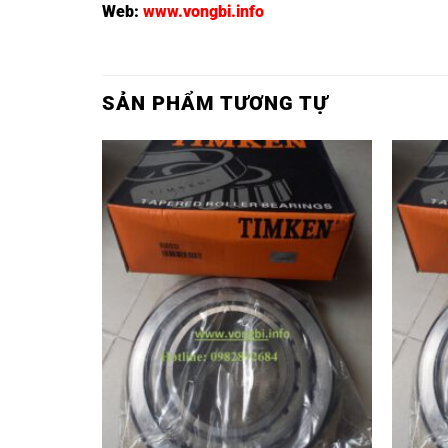
Web:
www.vongbi.info
SẢN PHẨM TƯƠNG TỰ