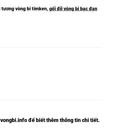
g tương
vòng bi timken
,
gối đỡ vòng bi bạc đạn
vongbi.info
để biết thêm thông tin chi tiết.