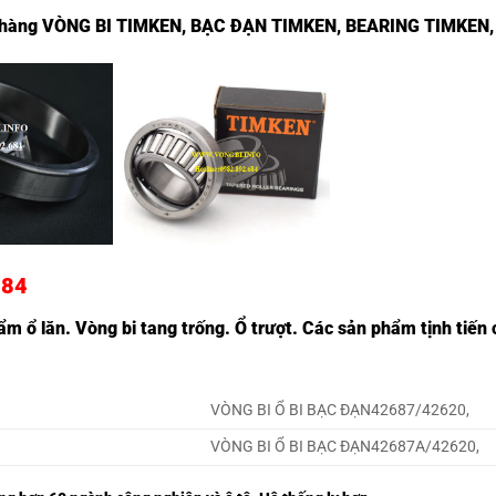
t hàng
VÒNG BI TIMKEN
,
BẠC ĐẠN TIMKEN
,
BEARING TIMKEN
684
m ổ lăn. Vòng bi tang trống. Ổ trượt. Các sản phẩm tịnh tiến c
VÒNG BI Ổ BI BẠC ĐẠN42687/42620,
VÒNG BI Ổ BI BẠC ĐẠN42687A/42620,