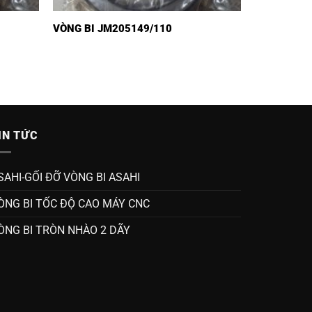
VÒNG BI JM205149/110
IN TỨC
SAHI-GỐI ĐỠ VÒNG BI ASAHI
ÒNG BI TỐC ĐỘ CAO MÁY CNC
ÒNG BI TRÒN NHÀO 2 DÃY