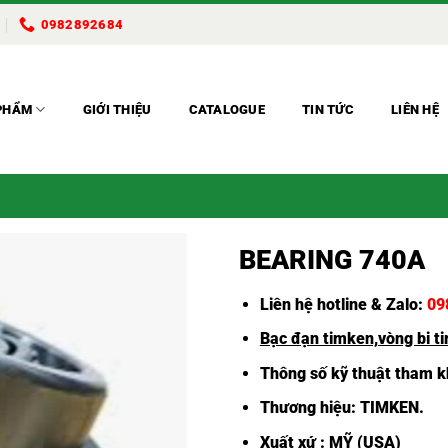
0982892684
PHẨM
GIỚI THIỆU
CATALOGUE
TIN TỨC
LIÊN HỆ
BEARING 740A
Liên hệ hotline & Zalo:
09
Bạc đạn timken,
vòng bi t
Thông số kỹ thuật tham kh
Thương hiệu:
TIMKEN
.
Xuất xứ : MỸ (USA)