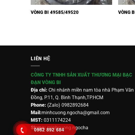
VÒNG BI 49585/49520
VÒNG B
LIÊN HỆ
CÔNG TY TNHH SẢN XUẤT THƯƠNG MẠI BẠC
ĐẠN VÒNG BI
Địa chỉ:
Chi nhánh miền nam tòa nhà Phạm Văn
Đồng, P.11, Q. Bình Thạnh,TP.HCM
Phone:
(Zalo) 0982892684
Mail:
minhcuong.ngocha@gmail.com
MST:
0311174224
Skype:
minhcuong.ngocha
0982 892 684