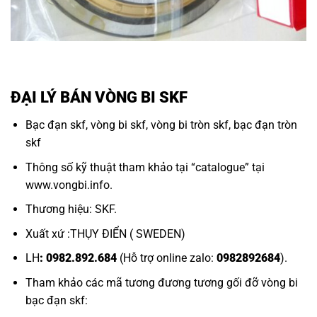
ĐẠI LÝ BÁN VÒNG BI SKF
Bạc đạn skf,
vòng bi skf,
vòng bi tròn skf,
bạc đạn tròn
skf
Thông số kỹ thuật tham khảo tại “
catalogue
” tại
www.vongbi.info
.
Thương hiệu: SKF.
Xuất xứ :THỤY ĐIỂN ( SWEDEN)
LH
: 0982.892.684
(Hỗ trợ online zalo:
0982892684
).
Tham khảo các mã tương đương tương gối đỡ
vòng bi
bạc đạn
skf: