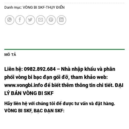
Danh mục:
VÒNG BI SKF-THỤY ĐIỂN
MÔ TẢ
Liên hệ: 0982.892.684 – Nhà nhập khẩu và phân
phối vòng bi bạc đạn gối đỡ, tham khảo web:
www.vongbi.info
để biết thêm thông tin chi tiết. ĐẠI
LÝ BÁN VÒNG BI SKF
Hãy liên hệ với chúng tôi để được tư vấn và đặt hàng.
VÒNG BI SKF, BẠC ĐẠN SKF:
VÒNG BI
VÒNG BI
VÒNG BI 6221
VÒNG BI 6221