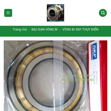
Bỏ
qua
nội
dung
Trang chủ
/
BẠC ĐẠN VÒNG BI
/
VÒNG BI SKF-THỤY ĐIỂN