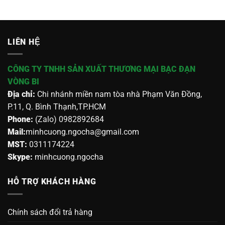
LIÊN HỆ
CÔNG TY TNHH SẢN XUẤT THƯƠNG MẠI BẠC ĐẠN
VÒNG BI
Địa chỉ:
Chi nhánh miền nam tòa nhà Phạm Văn Đồng,
P.11, Q. Bình Thạnh,TP.HCM
Phone:
(Zalo) 0982892684
Mail:
minhcuong.ngocha@gmail.com
MST:
0311174224
Skype:
minhcuong.ngocha
HỖ TRỢ KHÁCH HÀNG
Chính sách đổi trả hàng