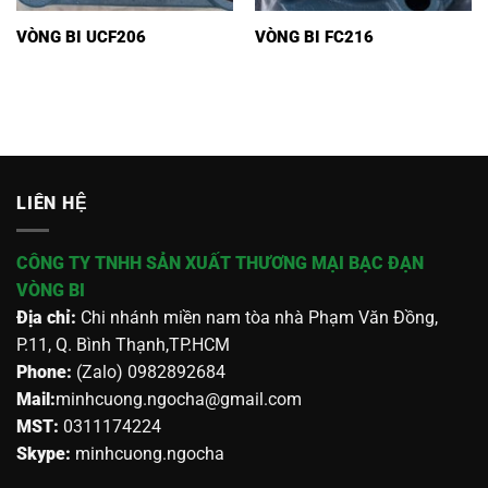
VÒNG BI UCF206
VÒNG BI FC216
LIÊN HỆ
CÔNG TY TNHH SẢN XUẤT THƯƠNG MẠI BẠC ĐẠN
VÒNG BI
Địa chỉ:
Chi nhánh miền nam tòa nhà Phạm Văn Đồng,
P.11, Q. Bình Thạnh,TP.HCM
Phone:
(Zalo) 0982892684
Mail:
minhcuong.ngocha@gmail.com
MST:
0311174224
Skype:
minhcuong.ngocha