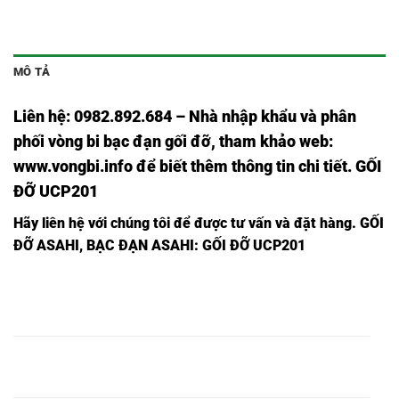
MÔ TẢ
Liên hệ: 0982.892.684 – Nhà nhập khẩu và phân
phối vòng bi bạc đạn gối đỡ, tham khảo web:
www.vongbi.info
để biết thêm thông tin chi tiết. GỐI
ĐỠ UCP201
Hãy liên hệ với chúng tôi để được tư vấn và đặt hàng.
GỐI
ĐỠ ASAHI, BẠC ĐẠN ASAHI: GỐI ĐỠ UCP201
GỐI ĐỠ
GỐI ĐỠ
GỐI ĐỠ
VÒNG
VÒNG BI
VÒNG BI
P201-
UCP201-
UKP201-
BI
UCP201,
UKP201,
ASAHI,
ASAHI,
ASAHI,
P201,
GỐI ĐỠ
GỐI ĐỠ
GỐI ĐỠ
VÒNG
VÒNG BI
VÒNG BI
P202-
UCP202-
UKP202-
BI
UCP202,
UKP202,
ASAHI,
ASAHI,
ASAHI,
P202,