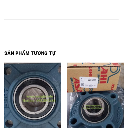
GỐI ĐỠ
GỐI ĐỠ
GỐI ĐỠ
VÒNG
VÒNG BI
VÒNG BI
P216-
UCP216-
UKP216-
BI
UCP216,
UKP216,
ASAHI,
ASAHI,
ASAHI,
P216,
SẢN PHẨM TƯƠNG TỰ