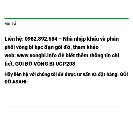
MÔ TẢ
Liên hệ: 0982.892.684 – Nhà nhập khẩu và phân
phối vòng bi bạc đạn gối đỡ, tham khảo
web:
www.vongbi.info
để biết thêm thông tin chi
tiết. GỐI ĐỠ VÒNG BI UCP208
Hãy liên hệ với chúng tôi để được tư vấn và đặt hàng.
GỐI
ĐỠ ASAHI:
GỐI ĐỠ Ổ BI
GỐI ĐỠ Ổ BI
GỐI ĐỠ Ổ BI
VÒNG BI
P201 ,
UCP201 ,
UKP201 ,
P201,
GỐI ĐỠ Ổ BI
GỐI ĐỠ Ổ BI
GỐI ĐỠ Ổ BI
VÒNG BI
P202 ,
UCP202 ,
UKP202 ,
P202,
GỐI ĐỠ Ổ BI
GỐI ĐỠ Ổ BI
GỐI ĐỠ Ổ BI
VÒNG BI
P203 ,
UCP203 ,
UKP203 ,
P203,