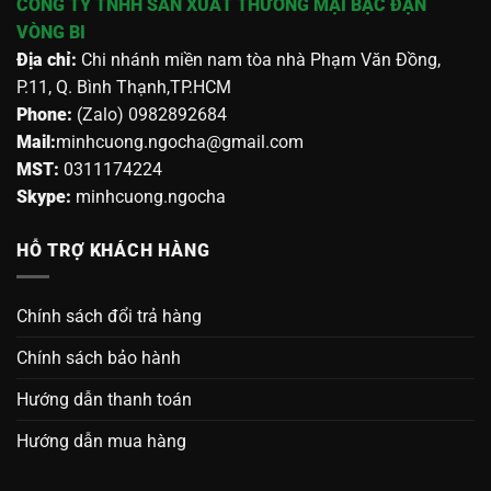
CÔNG TY TNHH SẢN XUẤT THƯƠNG MẠI BẠC ĐẠN
VÒNG BI
Địa chỉ:
Chi nhánh miền nam tòa nhà Phạm Văn Đồng,
P.11, Q. Bình Thạnh,TP.HCM
Phone:
(Zalo) 0982892684
Mail:
minhcuong.ngocha@gmail.com
MST:
0311174224
Skype:
minhcuong.ngocha
HỖ TRỢ KHÁCH HÀNG
Chính sách đổi trả hàng
Chính sách bảo hành
Hướng dẫn thanh toán
Hướng dẫn mua hàng