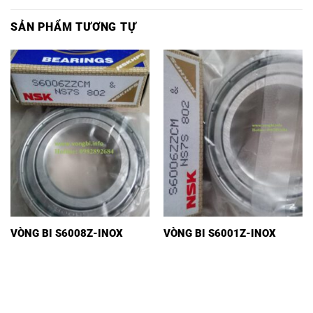
SẢN PHẨM TƯƠNG TỰ
VÒNG BI S6008Z-INOX
VÒNG BI S6001Z-INOX