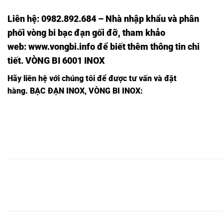
Liên hệ: 0982.892.684 – Nhà nhập khẩu và phân
phối vòng bi bạc đạn gối đỡ, tham khảo
web:
www.vongbi.info
để biết thêm thông tin chi
tiết. VÒNG BI 6001 INOX
Hãy liên hệ với chúng tôi để được tư vấn và đặt
hàng.
BẠC ĐẠN INOX, VÒNG BI INOX:
BẠC
BẠC
BẠC
BẠC ĐẠN
BẠC
ĐẠN
ĐẠN
BẠC ĐẠN
BẠC Đ
ĐẠN
62310
ĐẠN
62310
62310
62310ZZ-
62310
62310-
2RS1/C3-
62310Z-
2Z-
2Z/C3-
INOX,
INOX,
INOX,
INOX,
INOX,
INOX,
INOX,
BẠC
BẠC
BẠC
BẠC ĐẠN
BẠC
ĐẠN
ĐẠN
BẠC ĐẠN
BẠC Đ
ĐẠN
62311
ĐẠN
62311
62311
62311ZZ-
62311
62311-
2RS1/C3-
62311Z-
2Z-
2Z/C3-
INOX,
INOX,
INOX,
INOX,
INOX,
INOX,
INOX,
BẠC
BẠC