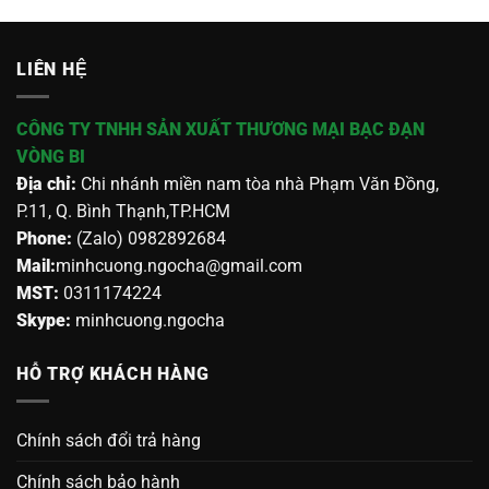
LIÊN HỆ
CÔNG TY TNHH SẢN XUẤT THƯƠNG MẠI BẠC ĐẠN
VÒNG BI
Địa chỉ:
Chi nhánh miền nam tòa nhà Phạm Văn Đồng,
P.11, Q. Bình Thạnh,TP.HCM
Phone:
(Zalo) 0982892684
Mail:
minhcuong.ngocha@gmail.com
MST:
0311174224
Skype:
minhcuong.ngocha
HỖ TRỢ KHÁCH HÀNG
Chính sách đổi trả hàng
Chính sách bảo hành