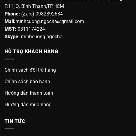
CÔNG TY TNHH SẢN XUẤT THƯƠNG MẠI BẠC ĐẠN
VÒNG BI
Địa chỉ:
Chi nhánh miền nam tòa nhà Phạm Văn Đồng,
P.11, Q. Bình Thạnh,TP.HCM
Phone:
(Zalo) 0982892684
Mail:
minhcuong.ngocha@gmail.com
MST:
0311174224
Skype:
minhcuong.ngocha
HỖ TRỢ KHÁCH HÀNG
Chính sách đổi trả hàng
Chính sách bảo hành
Hướng dẫn thanh toán