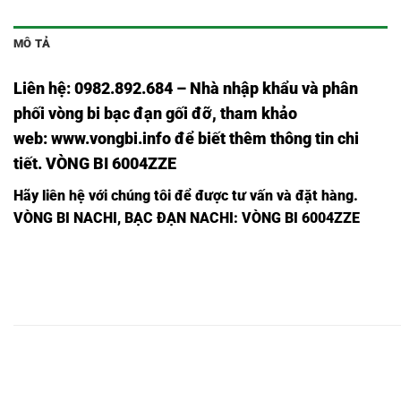
MÔ TẢ
Liên hệ: 0982.892.684 – Nhà nhập khẩu và phân
phối vòng bi bạc đạn gối đỡ, tham khảo
web:
www.vongbi.info
để biết thêm thông tin chi
tiết. VÒNG BI 6004ZZE
Hãy liên hệ với chúng tôi để được tư vấn và đặt hàng.
VÒNG BI NACHI, BẠC ĐẠN NACHI: VÒNG BI 6004ZZE
VÒNG
VÒNG
VÒNG
VÒNG
VÒNG BI
BI
BI
VÒNG BI
VÒNG BI
BI
BI
6010ZZE,
6010
6010
6010ZC3,
6010CM,
6010,
6010Z,
2NSE9,
ZZE,
VÒNG
VÒNG
VÒNG
VÒNG