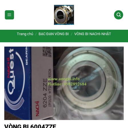
Bỏ
qua
nội
dung
Trang chủ
/
BẠC ĐẠN VÒNG BI
/
VÒNG BI NACHI-NHẬT