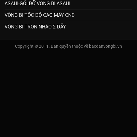
Hướng dẫn mua hàng
TIN TỨC
ASAHI-GỐI ĐỠ VÒNG BI ASAHI
VÒNG BI TỐC ĐỘ CAO MÁY CNC
VÒNG BI TRÒN NHÀO 2 DÃY
Copyright © 2011. Bản quyền thuộc về bacdanvongbi.vn