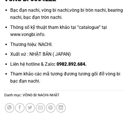
VÒNG BI 6004ZZE
Bạc đạn nachi
,
vòng bi nachi
,
vòng bi tròn nachi
,
bearing
nachi
,
bạc đạn tròn nachi.
Thông số kỹ thuật tham khảo tại “
catalogue
” tại
www.vongbi.info
.
Thương hiệu: NACHI.
Xuất xứ : NHẬT BẢN ( JAPAN)
Liên hệ hotline & Zalo
: 0982.892.684.
Tham khảo các mã tương đương tương
gối đỡ vòng bi
bạc đạn nachi.
Danh mục:
VÒNG BI NACHI-NHẬT