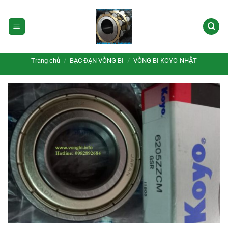
Bỏ
qua
nội
dung
Trang chủ
/
BẠC ĐẠN VÒNG BI
/
VÒNG BI KOYO-NHẬT