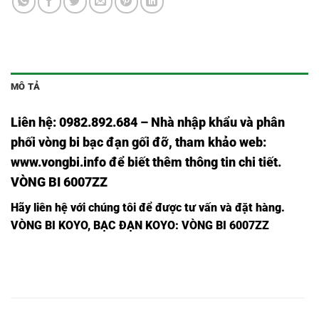
MÔ TẢ
Liên hệ: 0982.892.684 – Nhà nhập khẩu và phân
phối vòng bi bạc đạn gối đỡ, tham khảo web:
www.vongbi.info
để biết thêm thông tin chi tiết.
VÒNG BI 6007ZZ
Hãy liên hệ với chúng tôi để được tư vấn và đặt hàng.
VÒNG BI KOYO, BẠC ĐẠN KOYO: VÒNG BI 6007ZZ
Ổ BI
Ổ BI
Ổ BI
Ổ BI KOYO
Ổ BI KOYO –
KOYO –
KOYO –
KOYO –
– 63032RS,
6303 2RS,
6303,
6303ZZ,
6303 RS,
Ổ BI
Ổ BI
Ổ BI
Ổ BI KOYO
Ổ BI KOYO –