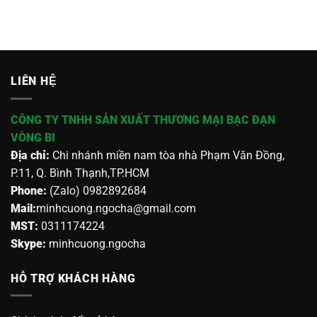
LIÊN HỆ
CÔNG TY TNHH SẢN XUẤT THƯƠNG MẠI BẠC ĐẠN
VÒNG BI
Địa chỉ:
Chi nhánh miền nam tòa nhà Phạm Văn Đồng,
P.11, Q. Bình Thạnh,TP.HCM
Phone:
(Zalo) 0982892684
Mail:
minhcuong.ngocha@gmail.com
MST:
0311174224
Skype:
minhcuong.ngocha
HỖ TRỢ KHÁCH HÀNG