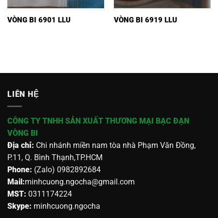
VÒNG BI 6901 LLU
VÒNG BI 6919 LLU
LIÊN HỆ
CÔNG TY TNHH SẢN XUẤT THƯƠNG MẠI BẠC ĐẠN
VÒNG BI
Địa chỉ:
Chi nhánh miền nam tòa nhà Phạm Văn Đồng,
P.11, Q. Bình Thạnh,TP.HCM
Phone:
(Zalo) 0982892684
Mail:
minhcuong.ngocha@gmail.com
MST:
0311174224
Skype:
minhcuong.ngocha