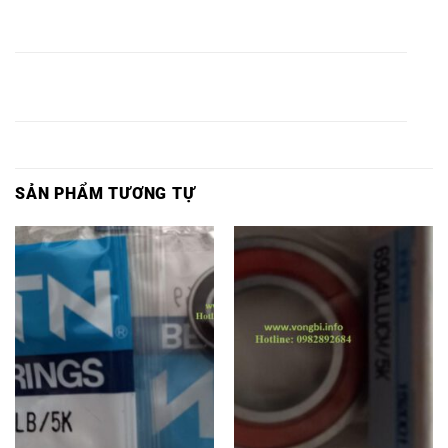
VÒNG BI
VÒNG BI
6220LLU
6220ZZ
6220 NTN,
6220Z NTN,
NTN,
NTN,
VÒNG BI
VÒNG BI
VÒNG BI
VÒNG BI
6221LLU
6221ZZ
6221 NTN,
6221Z NTN,
NTN,
NTN,
SẢN PHẨM TƯƠNG TỰ