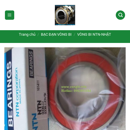
Bỏ
qua
nội
dung
Trang chủ
/
BẠC ĐẠN VÒNG BI
/
VÒNG BI NTN-NHẬT