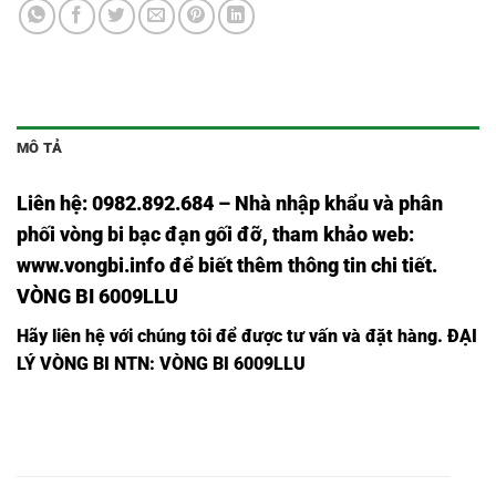
MÔ TẢ
Liên hệ: 0982.892.684 – Nhà nhập khẩu và phân
phối vòng bi bạc đạn gối đỡ, tham khảo web:
www.vongbi.info
để biết thêm thông tin chi tiết.
VÒNG BI 6009LLU
Hãy liên hệ với chúng tôi để được tư vấn và đặt hàng.
ĐẠI
LÝ VÒNG BI NTN: VÒNG BI 6009LLU
VÒNG BI
VÒNG BI
VÒNG BI
VÒNG BI
6206LLU
6206ZZ
6206 NTN,
6206Z NTN,
NTN,
NTN,
VÒNG BI
VÒNG BI