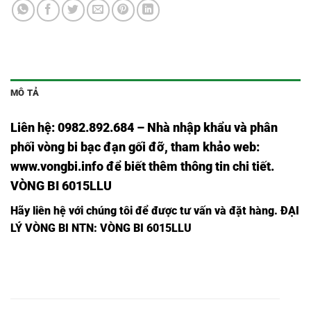
MÔ TẢ
Liên hệ: 0982.892.684 – Nhà nhập khẩu và phân
phối vòng bi bạc đạn gối đỡ, tham khảo web:
www.vongbi.info
để biết thêm thông tin chi tiết.
VÒNG BI 6015LLU
Hãy liên hệ với chúng tôi để được tư vấn và đặt hàng.
ĐẠI
LÝ VÒNG BI NTN: VÒNG BI 6015LLU
VÒNG BI
VÒNG BI
VÒNG BI
VÒNG BI
6308LLU
6308ZZ
6308 NTN,
6308Z NTN,
NTN,
NTN,
VÒNG BI
VÒNG BI