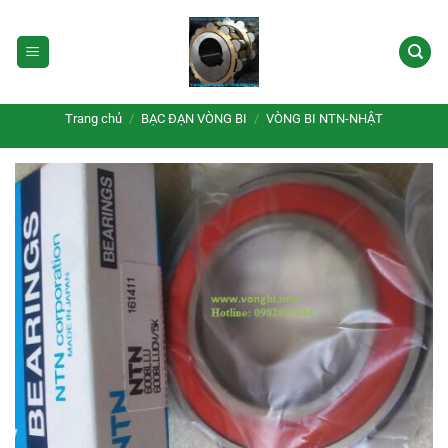
Bỏ
qua
nội
dung
Trang chủ
/
BẠC ĐẠN VÒNG BI
/
VÒNG BI NTN-NHẬT