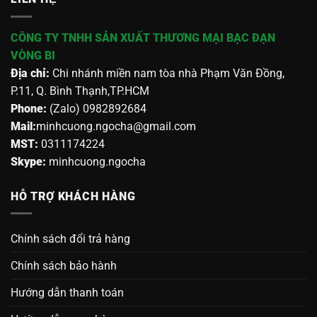
CÔNG TY TNHH SẢN XUẤT THƯƠNG MẠI BẠC ĐẠN
VÒNG BI
Địa chỉ:
Chi nhánh miền nam tòa nhà Phạm Văn Đồng,
P.11, Q. Bình Thạnh,TP.HCM
Phone:
(Zalo) 0982892684
Mail:
minhcuong.ngocha@gmail.com
MST:
0311174224
Skype:
minhcuong.ngocha
HỖ TRỢ KHÁCH HÀNG
Chính sách đổi trả hàng
Chính sách bảo hành
Hướng dẫn thanh toán