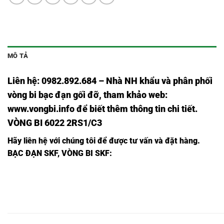
MÔ TẢ
Liên hệ: 0982.892.684 – Nhà NH khẩu và phân phối
vòng bi bạc đạn gối đỡ, tham khảo web:
www.vongbi.info
để biết thêm thông tin chi tiết.
VÒNG BI 6022 2RS1/C3
Hãy liên hệ với chúng tôi để được tư vấn và đặt hàng.
BẠC ĐẠN SKF, VÒNG BI SKF:
VÒNG
VÒNG
VÒNG
VÒNG
VÒNG BI
VÒNG BI
VÒNG
BI
BI
BI
BI
6704
6704
BI
6704
6704
6704
6704,
2RS1/C3,
2RSH/C3,
6704C3,
2Z/C3,
2Z,
2RS1,
VÒNG
VÒNG
VÒNG