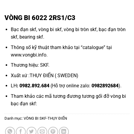
VÒNG BI 6022 2RS1/C3
Bạc đạn skf,
vòng bi skf,
vòng bi tròn skf,
bạc đạn tròn
skf,
bearing skf.
Thông số kỹ thuật tham khảo tại “
catalogue
” tại
www.vongbi.info
.
Thương hiệu: SKF.
Xuất xứ :THỤY ĐIỂN ( SWEDEN)
LH
: 0982.892.684
(Hỗ trợ online zalo:
0982892684
).
Tham khảo các mã tương đương tương gối đỡ
vòng bi
bạc đạn
skf:
Danh mục:
VÒNG BI SKF-THỤY ĐIỂN