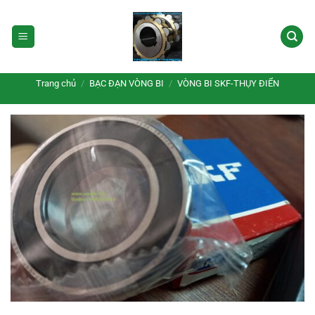
Bỏ
qua
nội
dung
Trang chủ
/
BẠC ĐẠN VÒNG BI
/
VÒNG BI SKF-THỤY ĐIỂN