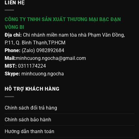
LIÊN HỆ
CÔNG TY TNHH SẢN XUẤT THƯƠNG MẠI BẠC ĐẠN
VÒNG BI
Địa chỉ:
Chi nhánh miền nam tòa nhà Phạm Văn Đồng,
P.11, Q. Bình Thạnh,TP.HCM
Phone:
(Zalo) 0982892684
Mail:
minhcuong.ngocha@gmail.com
MST:
0311174224
Skype:
minhcuong.ngocha
HỖ TRỢ KHÁCH HÀNG
Chính sách đổi trả hàng
Chính sách bảo hành
Hướng dẫn thanh toán