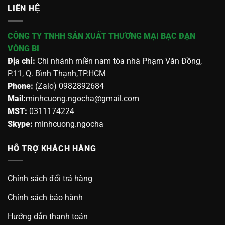
LIÊN HỆ
CÔNG TY TNHH SẢN XUẤT THƯƠNG MẠI BẠC ĐẠN
VÒNG BI
Địa chỉ:
Chi nhánh miền nam tòa nhà Phạm Văn Đồng,
P.11, Q. Bình Thạnh,TP.HCM
Phone:
(Zalo) 0982892684
Mail:
minhcuong.ngocha@gmail.com
MST:
0311174224
Skype:
minhcuong.ngocha
HỖ TRỢ KHÁCH HÀNG
Chính sách đổi trả hàng
Chính sách bảo hành
Hướng dẫn thanh toán