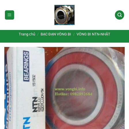
Bỏ
qua
nội
dung
Trang chủ
/
BẠC ĐẠN VÒNG BI
/
VÒNG BI NTN-NHẬT