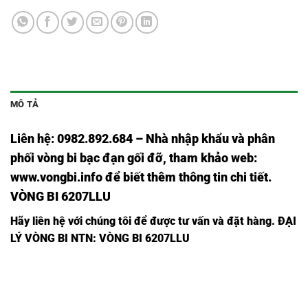
MÔ TẢ
Liên hệ: 0982.892.684 – Nhà nhập khẩu và phân
phối vòng bi bạc đạn gối đỡ, tham khảo web:
www.vongbi.info
để biết thêm thông tin chi tiết.
VÒNG BI 6207LLU
Hãy liên hệ với chúng tôi để được tư vấn và đặt hàng.
ĐẠI
LÝ VÒNG BI NTN: VÒNG BI 6207LLU
VÒNG
BẠC ĐẠN
BẠC ĐẠN
BẠC ĐẠN
BẠC ĐẠN
BI
6201C3,
6201ZC3,
6201ZZC3,
6201LLUC3,
6201C3,