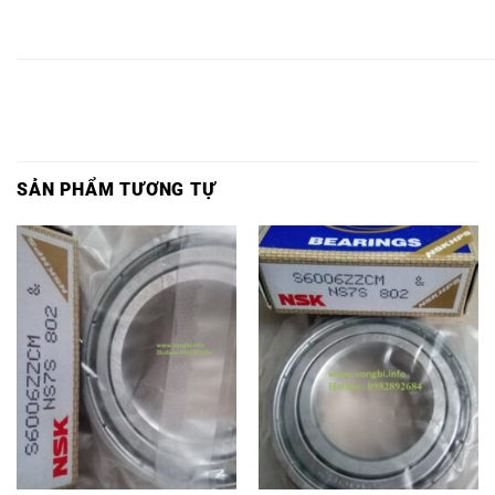
INOX
INOX
INOX
INOX
6222
INOX
INOX
6222
6222
6222LLU,
6222,
2RS1/C3,
6222Z,
6222ZZ,
2Z,
2Z/C3,
SẢN PHẨM TƯƠNG TỰ