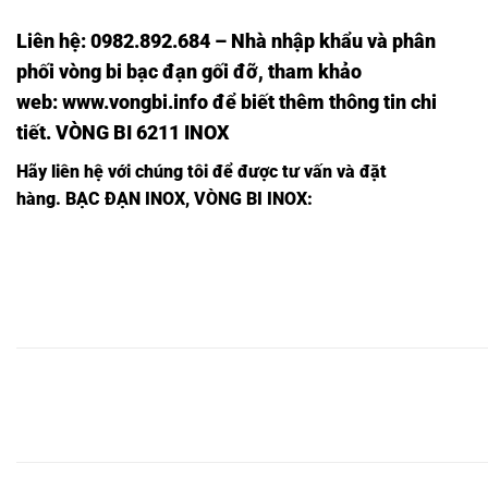
Liên hệ: 0982.892.684 – Nhà nhập khẩu và phân
phối vòng bi bạc đạn gối đỡ, tham khảo
web:
www.vongbi.info
để biết thêm thông tin chi
tiết. VÒNG BI 6211 INOX
Hãy liên hệ với chúng tôi để được tư vấn và đặt
hàng.
BẠC ĐẠN INOX, VÒNG BI INOX:
BẠC
BẠC
BẠC
BẠC ĐẠN
BẠC
BẠC
ĐẠN
ĐẠN
BẠC ĐẠN
ĐẠN
INOX
ĐẠN
ĐẠN
INOX
INOX
INOX
INOX
6216
INOX
INOX
6216
6216
6216LLU,
6216,
2RS1/C3,
6216Z,
6216ZZ,
2Z,
2Z/C3,
BẠC
BẠC
BẠC
BẠC ĐẠN
BẠC
BẠC
ĐẠN
ĐẠN
BẠC ĐẠN
ĐẠN
INOX
ĐẠN
ĐẠN
INOX
INOX
INOX
INOX
6217
INOX
INOX
6217
6217
6217LLU,
6217,
2RS1/C3,
6217Z,
6217ZZ,
2Z,
2Z/C3,
BẠC
BẠC