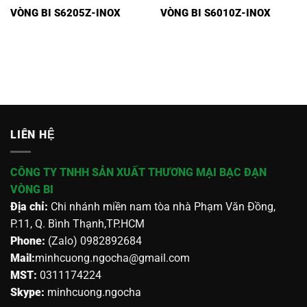
VÒNG BI S6205Z-INOX
VÒNG BI S6010Z-INOX
LIÊN HỆ
CÔNG TY TNHH SẢN XUẤT THƯƠNG MẠI BẠC ĐẠN
VÒNG BI
Địa chỉ:
Chi nhánh miền nam tòa nhà Phạm Văn Đồng,
P.11, Q. Bình Thạnh,TP.HCM
Phone:
(Zalo) 0982892684
Mail:
minhcuong.ngocha@gmail.com
MST:
0311174224
Skype:
minhcuong.ngocha