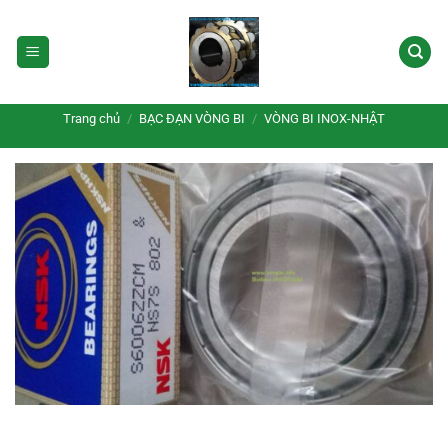
Bỏ
qua
nội
dung
Trang chủ
/
BẠC ĐẠN VÒNG BI
/
VÒNG BI INOX-NHẬT