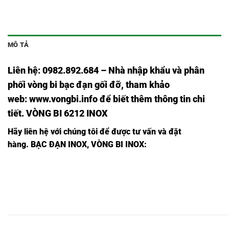
MÔ TẢ
Liên hệ: 0982.892.684 – Nhà nhập khẩu và phân
phối vòng bi bạc đạn gối đỡ, tham khảo
web:
www.vongbi.info
để biết thêm thông tin chi
tiết. VÒNG BI 6212 INOX
Hãy liên hệ với chúng tôi để được tư vấn và đặt
hàng.
BẠC ĐẠN INOX, VÒNG BI INOX:
BẠC
BẠC
BẠC
BẠC ĐẠN
BẠC
BẠC
ĐẠN
ĐẠN
BẠC ĐẠN
ĐẠN
INOX
ĐẠN
ĐẠN
INOX
INOX
INOX
INOX
6910
INOX
INOX
6910
6910
6910LLU,
6910,
2RS1/C3,
6910Z,
6910ZZ,
2Z,
2Z/C3,
BẠC
BẠC
BẠC
BẠC ĐẠN
BẠC
BẠC