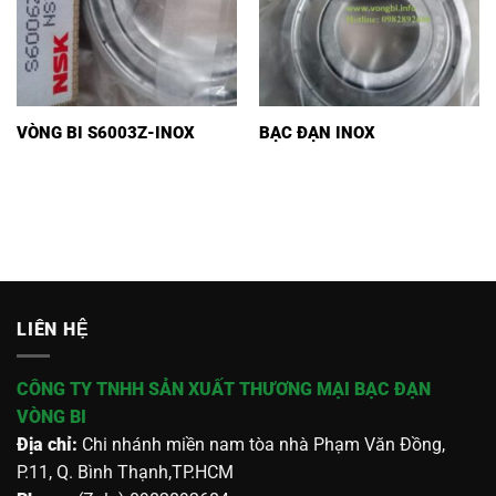
VÒNG BI S6003Z-INOX
BẠC ĐẠN INOX
LIÊN HỆ
CÔNG TY TNHH SẢN XUẤT THƯƠNG MẠI BẠC ĐẠN
VÒNG BI
Địa chỉ:
Chi nhánh miền nam tòa nhà Phạm Văn Đồng,
P.11, Q. Bình Thạnh,TP.HCM