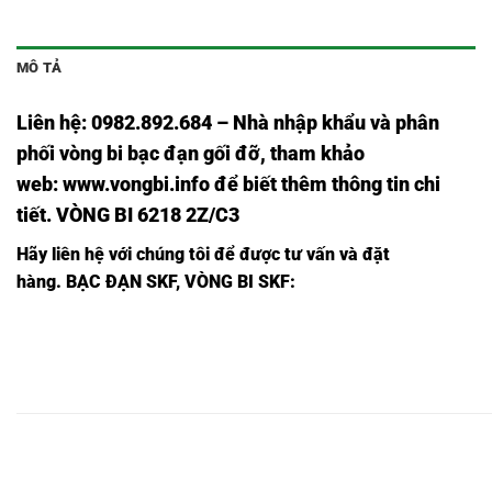
MÔ TẢ
Liên hệ: 0982.892.684 – Nhà nhập khẩu và phân
phối vòng bi bạc đạn gối đỡ, tham khảo
web:
www.vongbi.info
để biết thêm thông tin chi
tiết. VÒNG BI 6218 2Z/C3
Hãy liên hệ với chúng tôi để được tư vấn và đặt
hàng.
BẠC ĐẠN SKF, VÒNG BI SKF:
BẠC
BẠC
BẠC
B
BẠC
BẠC ĐẠN
BẠC ĐẠN
BẠC
ĐẠN
ĐẠN
ĐẠN
Đ
ĐẠN
6309
6309
ĐẠN
6309
6309
6309
6
6309,
2RS1/C3,
2RSH/C3,
6309C3,
2Z/C3,
2Z,
2RS1,
2
BẠC
BẠC
BẠC
B
BẠC
BẠC ĐẠN
BẠC ĐẠN
BẠC
ĐẠN
ĐẠN
ĐẠN
Đ
ĐẠN
6310
6310
ĐẠN
6310
6310
6310
6
6310,
2RS1/C3,
2RSH/C3,
6310C3,
2Z/C3,
2Z,
2RS1,
2