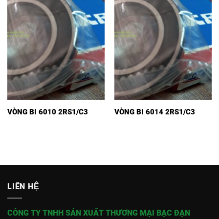
VÒNG BI 6010 2RS1/C3
VÒNG BI 6014 2RS1/C3
LIÊN HỆ
CÔNG TY TNHH SẢN XUẤT THƯƠNG MẠI BẠC ĐẠN