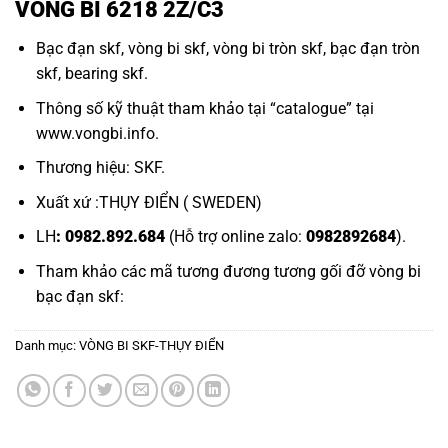
VÒNG BI 6218 2Z/C3
Bạc đạn skf,
vòng bi skf,
vòng bi tròn skf,
bạc đạn tròn
skf,
bearing skf.
Thông số kỹ thuật tham khảo tại “
catalogue
” tại
www.vongbi.info
.
Thương hiệu: SKF.
Xuất xứ :THỤY ĐIỂN ( SWEDEN)
LH
: 0982.892.684
(Hỗ trợ online zalo:
0982892684
).
Tham khảo các mã tương đương tương gối đỡ
vòng bi
bạc đạn
skf:
Danh mục:
VÒNG BI SKF-THỤY ĐIỂN