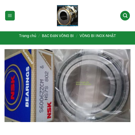
Bỏ
qua
nội
dung
Trang chủ
/
BẠC ĐẠN VÒNG BI
/
VÒNG BI INOX-NHẬT