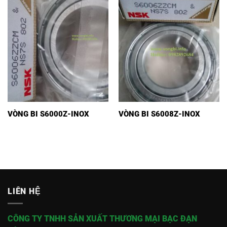
VÒNG BI S6000Z-INOX
VÒNG BI S6008Z-INOX
LIÊN HỆ
CÔNG TY TNHH SẢN XUẤT THƯƠNG MẠI BẠC ĐẠN