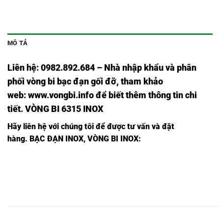
MÔ TẢ
Liên hệ: 0982.892.684 – Nhà nhập khẩu và phân
phối vòng bi bạc đạn gối đỡ, tham khảo
web:
www.vongbi.info
để biết thêm thông tin chi
tiết. VÒNG BI 6315 INOX
Hãy liên hệ với chúng tôi để được tư vấn và đặt
hàng.
BẠC ĐẠN INOX, VÒNG BI INOX:
BẠC
BẠC
BẠC
BẠC ĐẠN
BẠC
BẠC
BẠC
BẠC
ĐẠN
ĐẠN
ĐẠN
INOX
ĐẠN
ĐẠN
ĐẠN
ĐẠN
INOX
INOX
INOX
686
INOX
INOX
INOX
INO
686
686
686,
2RS1/C3,
686Z,
686ZZ,
686LLU,
686
2Z,
2Z/C3,
BẠC
BẠC
BẠC
BẠC ĐẠN
BẠC
BẠC
BẠC
BẠC