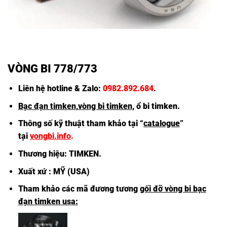
VÒNG BI 778/773
Liên hệ hotline & Zalo:
0982.892.684
.
Bạc đạn timken,
vòng bi timken,
ổ bi timken
.
Thông số kỹ thuật tham khảo tại “
catalogue
”
tại
vongbi.info
.
Thương hiệu:
TIMKEN
.
Xuất xứ : MỸ (USA)
Tham khảo các mã đương tương
gối đỡ vòng bi bạc
đạn timken usa: