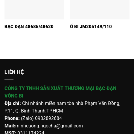
BẠC ĐẠN 48685/48620
Ổ BI JM205149/110
LIÊN HỆ
CÔNG TY TNHH SẢN XUẤT THƯƠNG MẠI BẠC ĐẠN
VÒNG BI
Địa chỉ:
Chi nhánh miền nam tòa nhà Phạm Văn Đồng,
P.11, Q. Bình Thạnh,TP.HCM
Phone:
(Zalo) 0982892684
Mail:
minhcuong.ngocha@gmail.com
MST:
0311174224