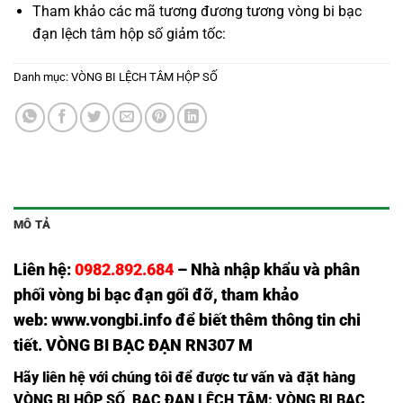
Tham khảo các mã tương đương tương
vòng bi bạc
đạn lệch tâm hộp số giảm tốc:
Danh mục:
VÒNG BI LỆCH TÂM HỘP SỐ
MÔ TẢ
Liên hệ:
0982.892.684
– Nhà nhập khẩu và phân
phối vòng bi bạc đạn gối đỡ, tham khảo
web:
www.vongbi.info
để biết thêm thông tin chi
tiết. VÒNG BI BẠC ĐẠN RN307 M
Hãy liên hệ với chúng tôi để được tư vấn và đặt hàng
VÒNG BI HỘP SỐ
,
BẠC ĐẠN LỆCH TÂM
: VÒNG BI BẠC