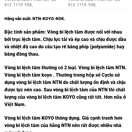
612 1115 YSX,
612 1115 YSX,
Hãng sản xuất: NTN-KOYO-NSK.
Đặc tính sản phẩm:
Vòng bi lệch tâm
được nối với nhau
bởi trục lệch tâm. Chịu lực tải và ép cao và chịu được dầu
và nhiệt độ cao do cấu tạo rế bằng phíp (polyamide) hay
bằng đồng thau.
Vòng bi lệch tâm thường có 2 loại.
Vòng bi lệch tâm NTN
.
Vòng bi lệch tâm koyo . Thường trong hộp số Cyclo sử
dụng vòng bi lệch tâm NTN do chất lượng ổn định và chịu
được lực nén cao. Sau vòng bi lệch tâm của NTN thì chất
lượng của vòng bi lệch tâm KOYO cũng rất tốt. Hơn nữa ở
Việt Nam.
Vòng bi lệch tâm KOYO thông dụng. Giá cạnh tranh hơn
vòng bi lệch tâm của hãng NTN nên rất được nhiều nhà