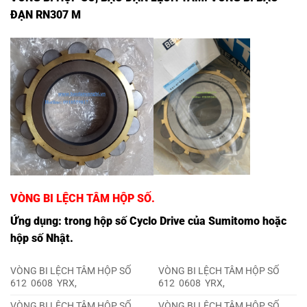
ĐẠN RN307 M
VÒNG BI LỆCH TÂM HỘP SỐ.
Ứng dụng: trong hộp số Cyclo Drive của Sumitomo hoặc
hộp số Nhật.
VÒNG BI LỆCH TÂM HỘP SỐ
VÒNG BI LỆCH TÂM HỘP SỐ
612 0608 YRX,
612 0608 YRX,
VÒNG BI LỆCH TÂM HỘP SỐ
VÒNG BI LỆCH TÂM HỘP SỐ