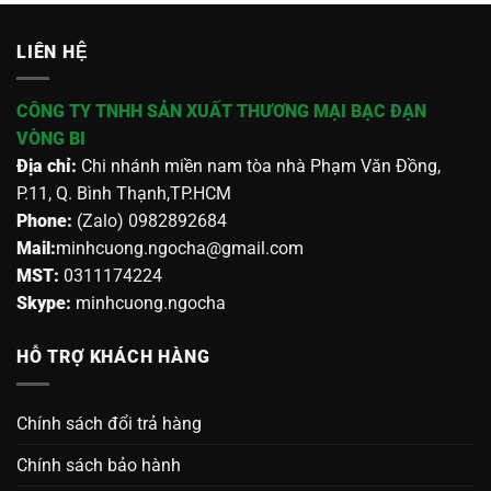
LIÊN HỆ
CÔNG TY TNHH SẢN XUẤT THƯƠNG MẠI BẠC ĐẠN
VÒNG BI
Địa chỉ:
Chi nhánh miền nam tòa nhà Phạm Văn Đồng,
P.11, Q. Bình Thạnh,TP.HCM
Phone:
(Zalo) 0982892684
Mail:
minhcuong.ngocha@gmail.com
MST:
0311174224
Skype:
minhcuong.ngocha
HỖ TRỢ KHÁCH HÀNG
Chính sách đổi trả hàng
Chính sách bảo hành