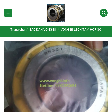
Bỏ
qua
nội
dung
Trang chủ
/
BẠC ĐẠN VÒNG BI
/
VÒNG BI LỆCH TÂM HỘP SỐ