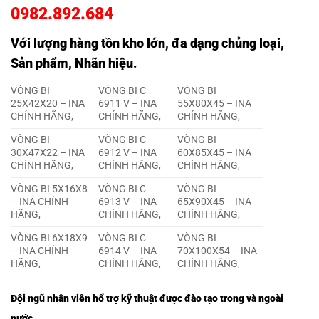
0982.892.684
Với lượng hàng tồn kho lớn, đa dạng chủng loại,
Sản phẩm, Nhãn hiệu.
VÒNG BI
VÒNG BI C
VÒNG BI
25X42X20 – INA
6911 V – INA
55X80X45 – INA
CHÍNH HÃNG,
CHÍNH HÃNG,
CHÍNH HÃNG,
VÒNG BI
VÒNG BI C
VÒNG BI
30X47X22 – INA
6912 V – INA
60X85X45 – INA
CHÍNH HÃNG,
CHÍNH HÃNG,
CHÍNH HÃNG,
VÒNG BI 5X16X8
VÒNG BI C
VÒNG BI
– INA CHÍNH
6913 V – INA
65X90X45 – INA
HÃNG,
CHÍNH HÃNG,
CHÍNH HÃNG,
VÒNG BI 6X18X9
VÒNG BI C
VÒNG BI
– INA CHÍNH
6914 V – INA
70X100X54 – INA
HÃNG,
CHÍNH HÃNG,
CHÍNH HÃNG,
Đội ngũ nhân viên hổ trợ kỹ thuật được đào tạo trong và ngoài
nước.