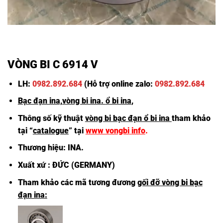
VÒNG BI C 6914 V
LH:
0982.892.684
(Hỗ trợ online zalo:
0982.892.684
Bạc đạn ina,
vòng bi ina
.
ổ bi ina
,
Thông số kỹ thuật
vòng bi bạc đạn ổ bi ina
tham khảo
tại “
catalogue
” tại
www v
ongbi
info
.
Thương hiệu: INA.
Xuất xứ : ĐỨC (GERMANY)
Tham khảo các mã tương đương
gối đỡ vòng bi bạc
đạn ina
: