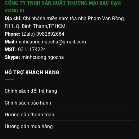
CÔNG TY TNHH SẢN XUẤT THƯƠNG MẠI BẠC ĐẠN
VÒNG BI
Địa chỉ:
Chi nhánh miền nam tòa nhà Phạm Văn Đồng,
P.11, Q. Bình Thạnh,TP.HCM
Phone:
(Zalo) 0982892684
Mail:
minhcuong.ngocha@gmail.com
MST:
0311174224
Skype:
minhcuong.ngocha
HỖ TRỢ KHÁCH HÀNG
Chính sách đổi trả hàng
Chính sách bảo hành
Hướng dẫn thanh toán
Hướng dẫn mua hàng