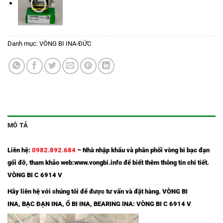
Danh mục:
VÒNG BI INA-ĐỨC
MÔ TẢ
Liên hệ:
0982.892.684
– Nhà nhập khẩu và phân phối
vòng bi bạc đạn
gối đỡ
, tham khảo web:
www.vongbi.info
để biết thêm thông tin chi tiết.
VÒNG BI C 6914 V
Hãy liên hệ với chúng tôi để được tư vấn và đặt hàng.
VÒNG BI
INA
,
BẠC ĐẠN INA,
Ổ BI INA
,
BEARING INA
: VÒNG BI C 6914 V