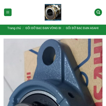
Bỏ
qua
nội
dung
Trang chủ
/
GỐI ĐỠ BẠC ĐẠN VÒNG BI
/
GỐI ĐỠ BẠC ĐẠN ASAHI