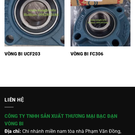
VÒNG BI UCF203
VÒNG BI FC306
LIÊN HỆ
CÔNG TY TNHH SẢN XUẤT THƯƠNG MẠI BẠC ĐẠN
VÒNG BI
Địa chỉ:
Chi nhánh miền nam tòa nhà Phạm Văn Đồng,