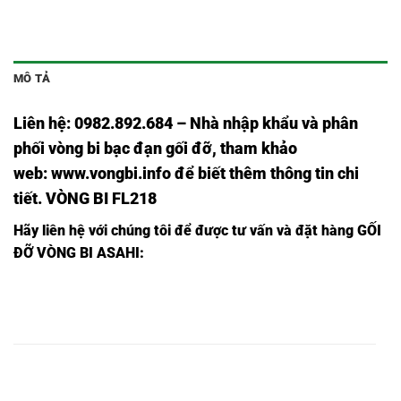
MÔ TẢ
Liên hệ: 0982.892.684 – Nhà nhập khẩu và phân
phối vòng bi bạc đạn gối đỡ, tham khảo
web:
www.vongbi.info
để biết thêm thông tin chi
tiết. VÒNG BI FL218
Hãy liên hệ với chúng tôi để được tư vấn và đặt hàng
GỐI
ĐỠ VÒNG BI ASAHI:
VÒNG BI
VÒNG BI
VÒNG BI
VÒNG BI
FL201
UCFL201
UKFL201
FL201,
ASAHI,
ASAHI,
ASAHI,
VÒNG BI
VÒNG BI
VÒNG BI
VÒNG BI
FL202
UCFL202
UKFL202
FL202,
ASAHI,
ASAHI,
ASAHI,