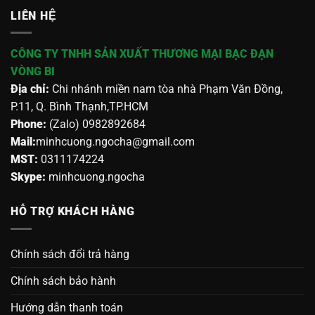
LIÊN HỆ
CÔNG TY TNHH SẢN XUẤT THƯƠNG MẠI BẠC ĐẠN
VÒNG BI
Địa chỉ:
Chi nhánh miền nam tòa nhà Phạm Văn Đồng,
P.11, Q. Bình Thạnh,TP.HCM
Phone:
(Zalo) 0982892684
Mail:
minhcuong.ngocha@gmail.com
MST:
0311174224
Skype:
minhcuong.ngocha
HỖ TRỢ KHÁCH HÀNG
Chính sách đổi trả hàng
Chính sách bảo hành
Hướng dẫn thanh toán