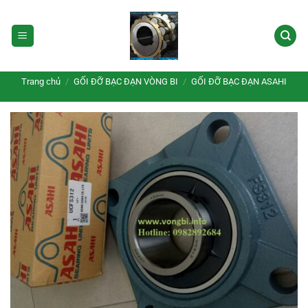
Bỏ
qua
nội
dung
Trang chủ
/
GỐI ĐỠ BẠC ĐẠN VÒNG BI
/
GỐI ĐỠ BẠC ĐẠN ASAHI