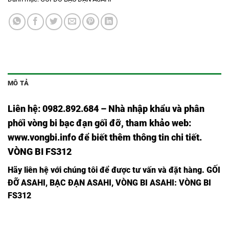
MÔ TẢ
Liên hệ: 0982.892.684 – Nhà nhập khẩu và phân
phối vòng bi bạc đạn gối đỡ, tham khảo web:
www.vongbi.info
để biết thêm thông tin chi tiết.
VÒNG BI FS312
Hãy liên hệ với chúng tôi để được tư vấn và đặt hàng.
GỐI
ĐỠ ASAHI
,
BẠC ĐẠN ASAHI
,
VÒNG BI ASAHI
: VÒNG BI
FS312
GỐI
GỐI ĐỠ
GỐI ĐỠ
BEARING
BEARING
BEARING