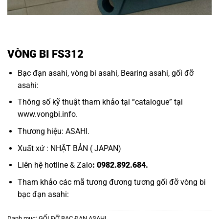
VÒNG BI FS312
Bạc đạn asahi,
vòng bi asahi,
Bearing asahi
,
gối đỡ
asahi:
Thông số kỹ thuật tham khảo tại “
catalogue
” tại
www.vongbi.info
.
Thương hiệu: ASAHI.
Xuất xứ : NHẬT BẢN ( JAPAN)
Liên hệ hotline & Zalo
: 0982.892.684.
Tham khảo các mã tương đương tương
gối đỡ vòng bi
bạc đạn asahi:
Danh mục:
GỐI ĐỠ BẠC ĐẠN ASAHI