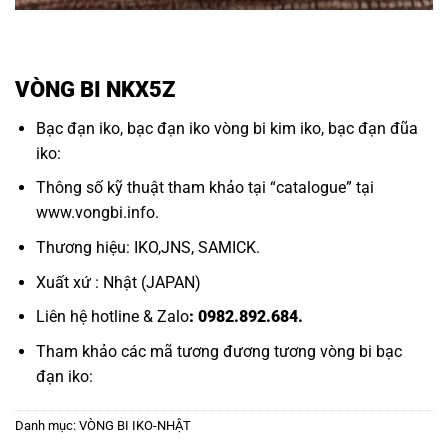
VÒNG BI NKX5Z
Bạc đạn iko
,
bạc đạn iko
vòng bi kim iko,
bạc đạn đũa
iko:
Thông số kỹ thuật tham khảo tại “
catalogue
” tại
www.vongbi.info
.
Thương hiệu: IKO,JNS, SAMICK.
Xuất xứ : Nhật (JAPAN)
Liên hệ hotline & Zalo
: 0982.892.684.
Tham khảo các mã tương đương tương
vòng bi bạc
đạn iko:
Danh mục:
VÒNG BI IKO-NHẬT