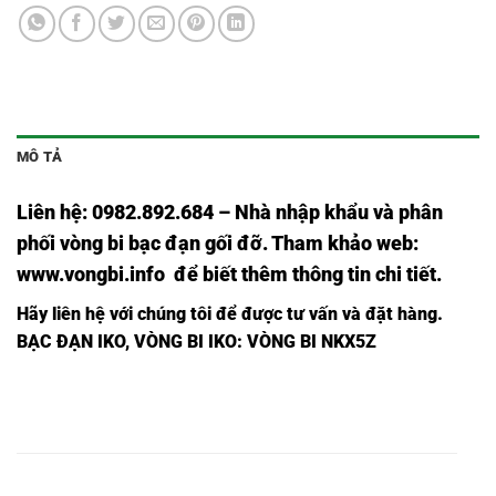
MÔ TẢ
Liên hệ: 0982.892.684 – Nhà nhập khẩu và phân
phối vòng bi bạc đạn gối đỡ. Tham khảo web:
www.vongbi.info
để biết thêm thông tin chi tiết.
Hãy liên hệ với chúng tôi để được tư vấn và đặt hàng.
BẠC ĐẠN IKO, VÒNG BI IKO
: VÒNG BI NKX5Z
BẠC
VÒNG
BẠC ĐẠN
VÒNG BI
VÒNG BI
ĐẠN
BI
NKX5 Z,
NKX5,
NKX5,
NKX5,
NKX5 Z,
VÒNG
BẠC
BẠC ĐẠN
VÒNG BI
BI
VÒNG BI