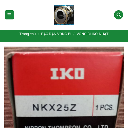
Bỏ
qua
nội
dung
Trang chủ
/
BẠC ĐẠN VÒNG BI
/
VÒNG BI IKO-NHẬT