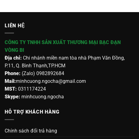
LIÊN HỆ
CÔNG TY TNHH SẢN XUẤT THƯƠNG MẠI BẠC ĐẠN
VÒNG BI
Địa chỉ:
Chi nhánh miền nam tòa nhà Phạm Văn Đồng,
P.11, Q. Bình Thạnh,TP.HCM
Phone:
(Zalo) 0982892684
Mail:
minhcuong.ngocha@gmail.com
MST:
0311174224
Skype:
minhcuong.ngocha
HỖ TRỢ KHÁCH HÀNG
Chính sách đổi trả hàng