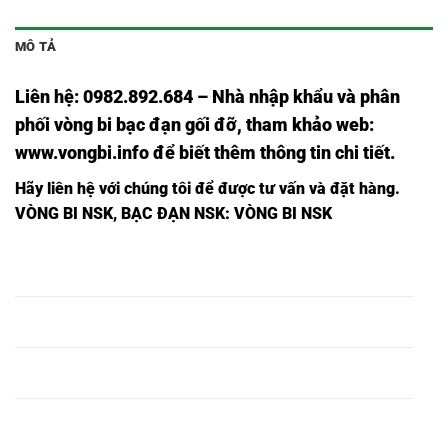
MÔ TẢ
Liên hệ: 0982.892.684 – Nhà nhập khẩu và phân
phối vòng bi bạc đạn gối đỡ, tham khảo web:
www.vongbi.info
để biết thêm thông tin chi tiết.
Hãy liên hệ với chúng tôi để được tư vấn và đặt hàng.
VÒNG BI NSK, BẠC ĐẠN NSK:
VÒNG BI NSK
VÒNG BI
VÒNG BI
VÒNG BI
BẠC ĐẠN 6000,
6000ZZ,
6000 Z,
6000DDU,
VÒNG BI
VÒNG BI
VÒNG BI
BẠC ĐẠN 6001,
6001ZZ,
6001 Z,
6001DDU,
VÒNG BI
VÒNG BI
VÒNG BI
BẠC ĐẠN 6002,
6002ZZ,
6002 Z,
6002DDU,
VÒNG BI
VÒNG BI
VÒNG BI
BẠC ĐẠN 6003,
6003ZZ,
6003 Z,
6003DDU,