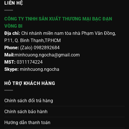
LIÊN HỆ
CÔNG TY TNHH SẢN XUẤT THƯƠNG MẠI BẠC ĐẠN
VÒNG BI
Địa chỉ:
Chi nhánh miền nam tòa nhà Phạm Văn Đồng,
P.11, Q. Bình Thạnh,TP.HCM
Phone:
(Zalo) 0982892684
Mail:
minhcuong.ngocha@gmail.com
MST:
0311174224
Skype:
minhcuong.ngocha
HỖ TRỢ KHÁCH HÀNG
Chính sách đổi trả hàng
Chính sách bảo hành
Hướng dẫn thanh toán