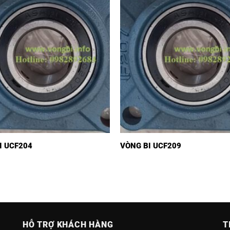
I UCF204
VÒNG BI UCF209
HỖ TRỢ KHÁCH HÀNG
T