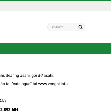
Tìm
kiếm:
hi,
Bearing asahi
,
gối đỡ asahi:
ảo tại “
catalogue
” tại
www.vongbi.info
.
PAN)
82.892.684.