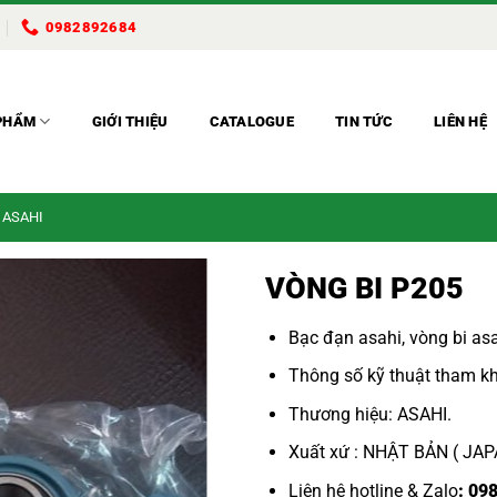
0982892684
PHẨM
GIỚI THIỆU
CATALOGUE
TIN TỨC
LIÊN HỆ
 ASAHI
VÒNG BI P205
Bạc đạn asahi,
vòng bi asa
Thông số kỹ thuật tham kh
Thương hiệu: ASAHI.
Xuất xứ : NHẬT BẢN ( JA
Liên hệ hotline & Zalo
: 09