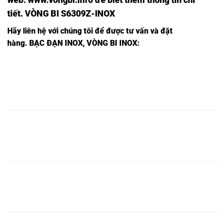
tiết. VÒNG BI S6309Z-INOX
Hãy liên hệ với chúng tôi để được tư vấn và đặt
hàng.
BẠC ĐẠN INOX, VÒNG BI INOX:
BẠC
BẠC
BẠC
BẠC ĐẠN
BẠC
BẠC
ĐẠN
ĐẠN
BẠC ĐẠN
ĐẠN
6718
ĐẠN
ĐẠN
6718
6718
6718LLU-
6718-
2RS1/C3-
6718Z-
6718ZZ-
2Z-
2Z/C3-
INOX,
INOX,
INOX,
INOX,
INOX,
INOX,
INOX,
BẠC
BẠC
BẠC
BẠC ĐẠN
BẠC
BẠC
ĐẠN
ĐẠN
BẠC ĐẠN
ĐẠN
6719
ĐẠN
ĐẠN
6719
6719
6719LLU-
6719-
2RS1/C3-
6719Z-
6719ZZ-
2Z-
2Z/C3-
INOX,
INOX,
INOX,
INOX,
INOX,
INOX,
INOX,
BẠC
BẠC
BẠC
BẠC ĐẠN
BẠC
BẠC
ĐẠN
ĐẠN
BẠC ĐẠN
ĐẠN
6720
ĐẠN
ĐẠN
6720
6720
6720LLU-
6720-
2RS1/C3-
6720Z-
6720ZZ-
2Z-
2Z/C3-
INOX,
INOX,
INOX,
INOX,
INOX,
INOX,
INOX,