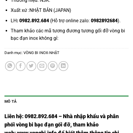
Thương hiệu: NSK.
Xuất xứ :NHẬT BẢN (JAPAN)
LH
: 0982.892.684
(Hỗ trợ online zalo:
0982892684
).
Tham khảo các mã tương đương tương gối đỡ
vòng bi
bạc đạn inox không gỉ:
Danh mục:
VÒNG BI INOX-NHẬT
MÔ TẢ
Liên hệ: 0982.892.684 – Nhà nhập khẩu và phân
phối vòng bi bạc đạn gối đỡ, tham khảo
web:
www.vongbi.info
để biết thêm thông tin chi