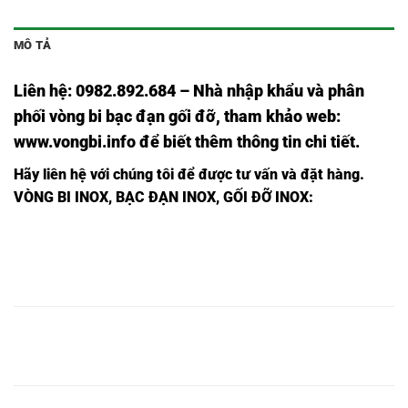
MÔ TẢ
Liên hệ: 0982.892.684 – Nhà nhập khẩu và phân
phối vòng bi bạc đạn gối đỡ, tham khảo web:
www.vongbi.info
để biết thêm thông tin chi tiết.
Hãy liên hệ với chúng tôi để được tư vấn và đặt hàng.
VÒNG BI INOX, BẠC ĐẠN INOX, GỐI ĐỠ INOX
:
BẠC
BẠC ĐẠN
BẠC ĐẠN
VÒNG
ĐẠN
VÒNG BI
VÒNG BI
INOX
INOX
BI
INOX
SUCF201,
SUKF201,
UCF201,
UKF201,
SF201,
F201,
BẠC
BẠC ĐẠN
BẠC ĐẠN
VÒNG
ĐẠN
VÒNG BI
VÒNG BI
INOX
INOX
BI
INOX
SUCF202,
SUKF202,
UCF202,
UKF202,
SF202,
F202,
BẠC