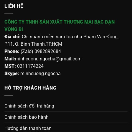
LIÊN HỆ
CÔNG TY TNHH SẢN XUẤT THƯƠNG MẠI BẠC ĐẠN
VÒNG BI
Địa chỉ:
Chi nhánh miền nam tòa nhà Phạm Văn Đồng,
P.11, Q. Bình Thạnh,TP.HCM
Phone:
(Zalo) 0982892684
Mail:
minhcuong.ngocha@gmail.com
MST:
0311174224
Skype:
minhcuong.ngocha
HỖ TRỢ KHÁCH HÀNG
Chính sách đổi trả hàng
Chính sách bảo hành
Hướng dẫn thanh toán