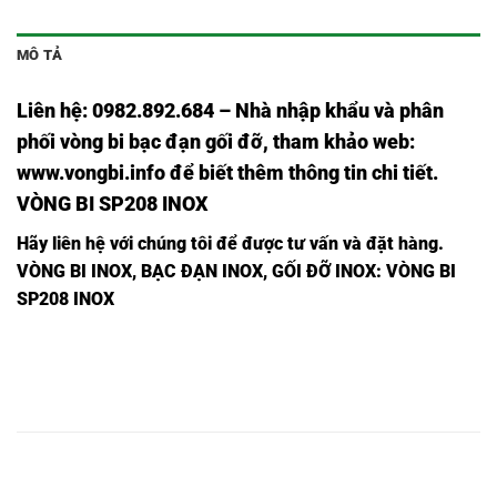
MÔ TẢ
Liên hệ: 0982.892.684 – Nhà nhập khẩu và phân
phối vòng bi bạc đạn gối đỡ, tham khảo web:
www.vongbi.info
để biết thêm thông tin chi tiết.
VÒNG BI SP208 INOX
Hãy liên hệ với chúng tôi để được tư vấn và đặt hàng.
VÒNG BI INOX, BẠC ĐẠN INOX, GỐI ĐỠ INOX
: VÒNG BI
SP208 INOX
GỐI
VÒNG
GỐI ĐỠ
GỐI ĐỠ
VÒNG BI
VÒNG BI
ĐỠ
BI
INOX
INOX
INOX
INOX
INOX
INOX
UCF201,
UKF201,
UCF201,
UKF201,
F201,
F201,
GỐI
VÒNG
GỐI ĐỠ
GỐI ĐỠ
VÒNG BI
VÒNG BI
ĐỠ
BI
INOX
INOX
INOX
INOX
INOX
INOX