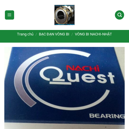
Bỏ
qua
nội
dung
Trang chủ
/
BẠC ĐẠN VÒNG BI
/
VÒNG BI NACHI-NHẬT