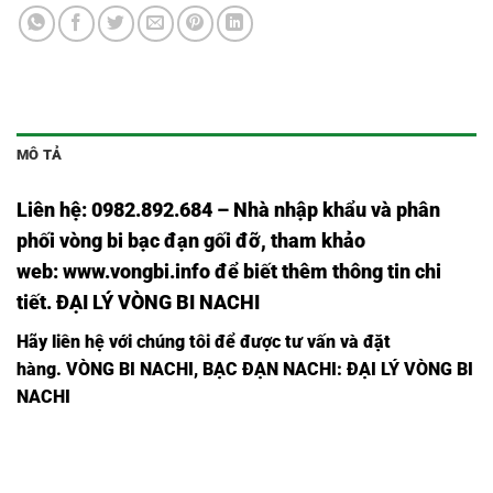
MÔ TẢ
Liên hệ: 0982.892.684 – Nhà nhập khẩu và phân
phối vòng bi bạc đạn gối đỡ, tham khảo
web:
www.vongbi.info
để biết thêm thông tin chi
tiết. ĐẠI LÝ VÒNG BI NACHI
Hãy liên hệ với chúng tôi để được tư vấn và đặt
hàng.
VÒNG BI NACHI, BẠC ĐẠN NACHI: ĐẠI LÝ VÒNG BI
NACHI
VÒNG
VÒNG
VÒNG
VÒNG
VÒNG BI
BI
BI
VÒNG BI
VÒNG BI
BI
BI
6811ZZE,
6811
6811
6811ZC3,
6811CM,