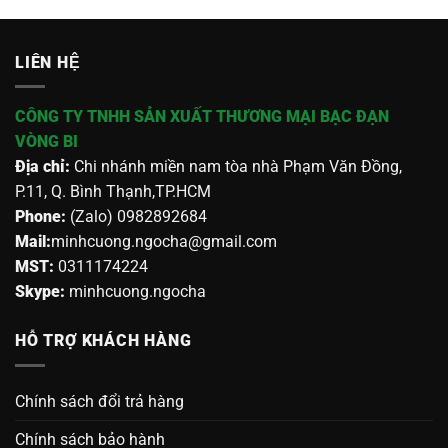
LIÊN HỆ
CÔNG TY TNHH SẢN XUẤT THƯƠNG MẠI BẠC ĐẠN
VÒNG BI
Địa chỉ:
Chi nhánh miền nam tòa nhà Phạm Văn Đồng,
P.11, Q. Bình Thạnh,TP.HCM
Phone:
(Zalo) 0982892684
Mail:
minhcuong.ngocha@gmail.com
MST:
0311174224
Skype:
minhcuong.ngocha
HỖ TRỢ KHÁCH HÀNG
Chính sách đổi trả hàng
Chính sách bảo hành