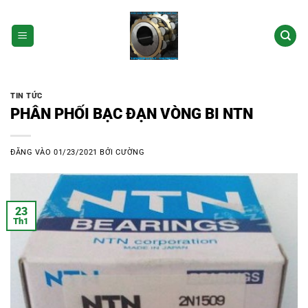
Bỏ
qua
nội
dung
TIN TỨC
PHÂN PHỐI BẠC ĐẠN VÒNG BI NTN
ĐĂNG VÀO
01/23/2021
BỞI
CƯỜNG
23
Th1