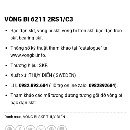
VÒNG BI 6211 2RS1/C3
Bạc đạn skf,
vòng bi skf,
vòng bi tròn skf,
bạc đạn tròn
skf,
bearing skf.
Thông số kỹ thuật tham khảo tại “
catalogue
” tại
www.vongbi.info
.
Thương hiệu: SKF.
Xuất xứ :THỤY ĐIỂN ( SWEDEN)
LH
: 0982.892.684
(Hỗ trợ online zalo:
0982892684
).
Tham khảo các mã tương đương tương gối đỡ
vòng bi
bạc đạn
skf:
Danh mục:
VÒNG BI SKF-THỤY ĐIỂN