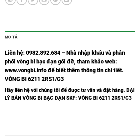
MÔ TẢ
Liên hệ: 0982.892.684 – Nhà nhập khẩu và phân
phối vòng bi bạc đạn gối đỡ, tham khảo web:
www.vongbi.info
để biết thêm thông tin chi tiết.
VÒNG BI 6211 2RS1/C3
Hãy liên hệ với chúng tôi để được tư vấn và đặt hàng.
ĐẠI
LÝ BÁN VÒNG BI BẠC ĐẠN SKF: VÒNG BI 6211 2RS1/C3
VÒNG
VÒNG
VÒNG
VÒNG
VÒNG BI
VÒNG BI
VÒNG
BI
BI
BI
BI 628
628
628
BI
628
628
628,
2Z/C3,
2RS1/C3,
2RSH/C3,
628C3,
2Z,
2RS1,