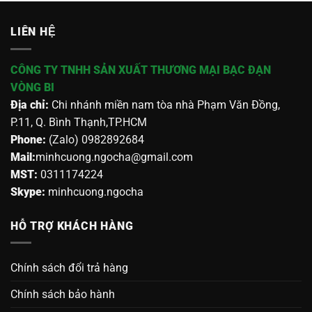
LIÊN HỆ
CÔNG TY TNHH SẢN XUẤT THƯƠNG MẠI BẠC ĐẠN
VÒNG BI
Địa chỉ:
Chi nhánh miền nam tòa nhà Phạm Văn Đồng,
P.11, Q. Bình Thạnh,TP.HCM
Phone:
(Zalo) 0982892684
Mail:
minhcuong.ngocha@gmail.com
MST:
0311174224
Skype:
minhcuong.ngocha
HỖ TRỢ KHÁCH HÀNG
Chính sách đổi trả hàng
Chính sách bảo hành