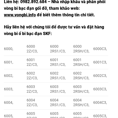
Liên hệ: 0982.892.684 – Nhà nhập khẩu và phân phối
vòng bi bạc đạn gối đỡ, tham khảo web:
www.vongbi.info
để biết thêm thông tin chi tiết.
Hãy liên hệ với chúng tôi để được tư vấn và đặt hàng
vòng bi ổ bi bạc đạn SKF
:
6000
6000
6000
6000,
6000C3,
2Z/C3,
2RS1/C3,
2RSH/C3,
6001
6001
6001
6001,
6001C3,
2Z/C3,
2RS1/C3,
2RSH/C3,
6002
6002
6002
6002,
6002C3,
2Z/C3,
2RS1/C3,
2RSH/C3,
6003
6003
6003
6003,
6003C3,
2Z/C3,
2RS1/C3,
2RSH/C3,
6004
6004
6004
6004,
6004C3,
2Z/C3,
2RS1/C3,
2RSH/C3,
6005
6005
6005
6005,
6005C3,