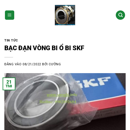
Bỏ
qua
nội
dung
TIN TỨC
BẠC ĐẠN VÒNG BI Ổ BI SKF
ĐĂNG VÀO
08/21/2022
BỞI
CƯỜNG
21
Th8